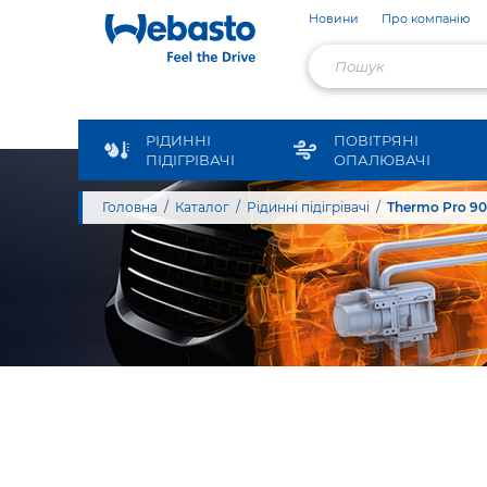
Новини
Про компанію
РІДИННІ
ПОВІТРЯНІ
ПІДІГРІВАЧІ
ОПАЛЮВАЧІ
Головна
Каталог
Рідинні підігрівачі
Thermo Pro 90