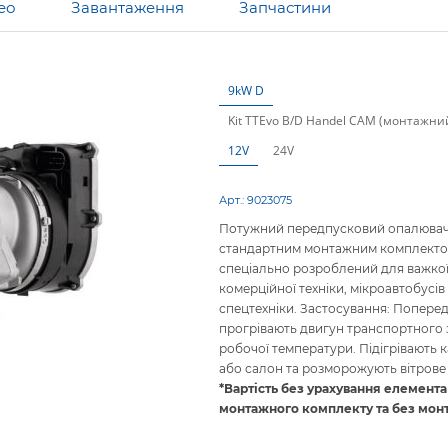
ео
Завантаження
Запчастини
9kW D
Kit TTEvo B/D Handel CAM (монтажни
12V
24V
Арт.:
9023075
Потужний передпусковий опалювач 
стандартним монтажним комплект
спеціально розроблений для важко
комерційної техніки, мікроавтобусів
спецтехніки. Застосування: Попере
прогрівають двигун транспортного 
робочої температури. Підігрівають к
або салон та розморожують вітрове
*Вартість без урахування елемента
монтажного комплекту та без мон