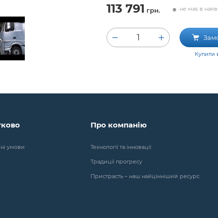
113 791
не має в наяв
грн.
1
Зам
Купити в
тково
Про компанію
йні умови
Технології та інновації
Традиції прогресу
Пристрасть – наш найцінніший ресурс