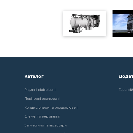
Каталог
Дода
Рідинні підігрівачі
Гаранті
Повітряні опалювачі
Кондиціонери та розширювачі
Елементи керування
Запчастини та аксесуари