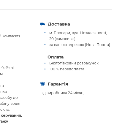
Доставка
м. Бровари, вул. Незалежності,
й комплект)
20 (самовивіз)
за вашою адресою (Нова Пошта)
Оплата
Безготівковий розрахунок
9кВт зі
100 % передоплата
ом
ї
Гарантія
 та
дньо
від виробника 24 місяці
засобу до
абіну водія
 скло.
 керування,
тажу