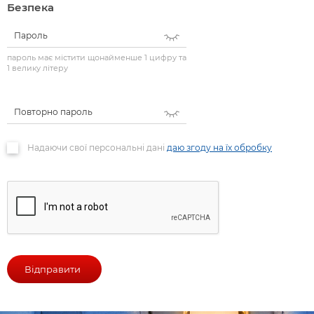
Безпека
Пароль
пароль має містити щонайменше 1 цифру та
1 велику літеру
Повторно пароль
Надаючи свої персональні дані
даю згоду на їх обробку
Відправити