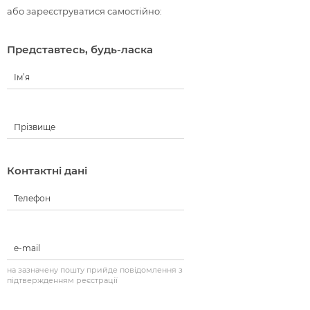
або зареєструватися самостійно:
Представтесь, будь-ласка
Ім’я
Прізвище
Контактні дані
Телефон
e-mail
на зазначену пошту прийде повідомлення з
підтвержденням реєстрації