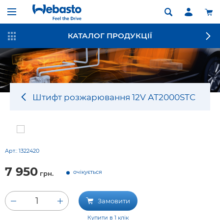
КАТАЛОГ ПРОДУКЦІЇ
Штифт розжарювання 12V АТ2000STC
Арт.:
1322420
7 950
очікується
грн.
1
Замовити
Купити в 1 клік