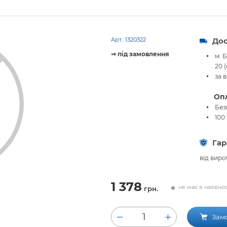
Арт.:
1320322
Дос
⇒ під замовлення
м. 
20 
за 
Опл
Без
100
Гар
від виро
1 378
не має в наявнос
грн.
1
Зам