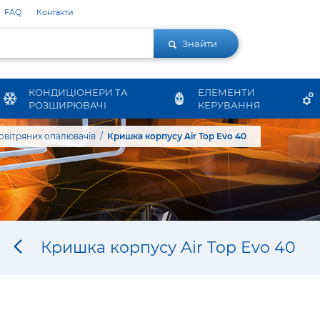
FAQ
Контакти
Знайти
КОНДИЦІОНЕРИ ТА
ЕЛЕМЕНТИ
РОЗШИРЮВАЧІ
КЕРУВАННЯ
овітряних опалювачів
Кришка корпусу Air Top Evo 40
Кришка корпусу Air Top Evo 40