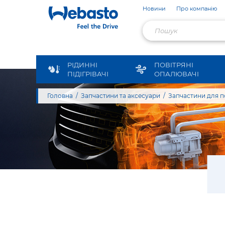
Новини
Про компанію
РІДИННІ
ПОВІТРЯНІ
ПІДІГРІВАЧІ
ОПАЛЮВАЧІ
Головна
Запчастини та аксесуари
Запчастини для п