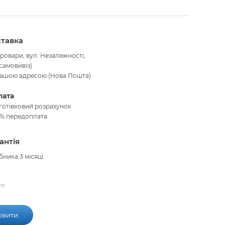
тавка
Бровари, вул. Незалежності,
(самовивіз)
вашою адресою (Нова Пошта)
ата
готівковий розрахунок
 % передоплата
антія
бника 3 місяці
ті
овити