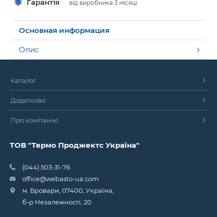
Гарантія
від виробника 3 місяці
Основная информация
Опис
Каталог
Додатково
Про компанію
ТОВ "Термо Проджектс Україна"
(044) 503-31-76
office@webasto-ua.com
м. Бровари, 07400, Україна,
б-р Незалежності, 20