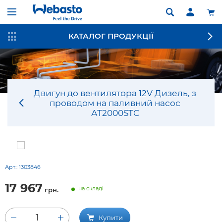
КАТАЛОГ ПРОДУКЦІЇ
Двигун до вентилятора 12V Дизель, з
проводом на паливний насос
АТ2000STC
Арт.:
1303846
17 967
на складі
грн.
1
Купити