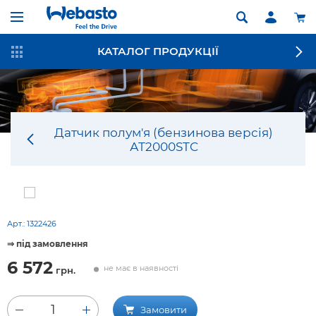
КАТАЛОГ ПРОДУКЦІЇ
Датчик полум'я (бензинова версія)
АТ2000STC
Арт.:
1322426
⇒ під замовлення
6 572
не має в наявності
грн.
1
Замовити